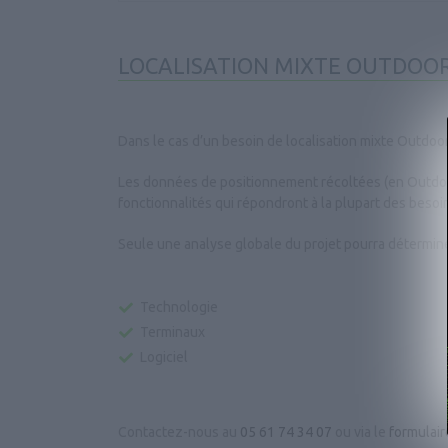
LOCALISATION MIXTE OUTDOOR
Dans le cas d’un besoin de localisation mixte Outdoor
Les données de positionnement récoltées (en Outdoor 
fonctionnalités qui répondront à la plupart des besoi
Seule une analyse globale du projet pourra déterminer
Technologie
Terminaux
Logiciel
Contactez-nous au
05 61 74 34 07
ou via le
formulair