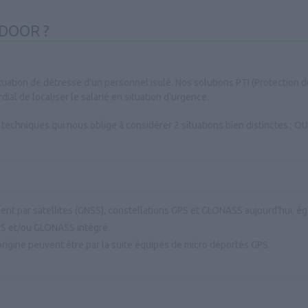
DOOR ?
tuation de détresse d’un personnel isolé. Nos solutions PTI (Protection d
ial de localiser le salarié en situation d’urgence.
és techniques qui nous oblige à considérer 2 situations bien distinctes 
ement par satellites (GNSS), constellations GPS et GLONASS aujourd’hui, é
S et/ou GLONASS intégré.
rigine peuvent être par la suite équipés de micro déportés GPS.