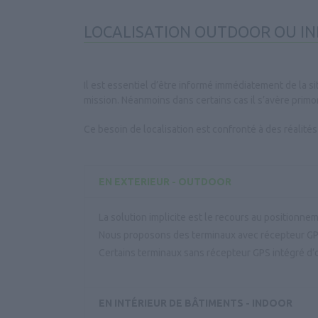
LOCALISATION OUTDOOR OU IN
Il est essentiel d’être informé immédiatement de la si
mission. Néanmoins dans certains cas il s’avère primord
Ce besoin de localisation est confronté à des réalit
EN EXTERIEUR - OUTDOOR
La solution implicite est le recours au positionn
Nous proposons des terminaux avec récepteur GP
Certains terminaux sans récepteur GPS intégré d’o
EN INTÉRIEUR DE BÂTIMENTS - INDOOR