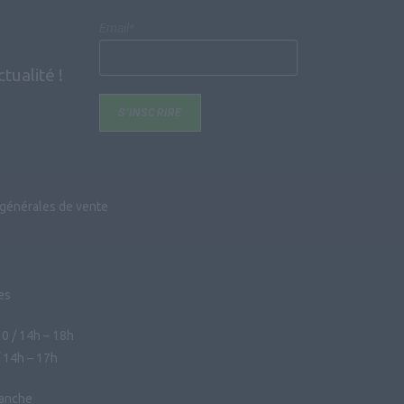
Email*
tualité !
 générales de vente
es
30 / 14h – 18h
/ 14h – 17h
manche