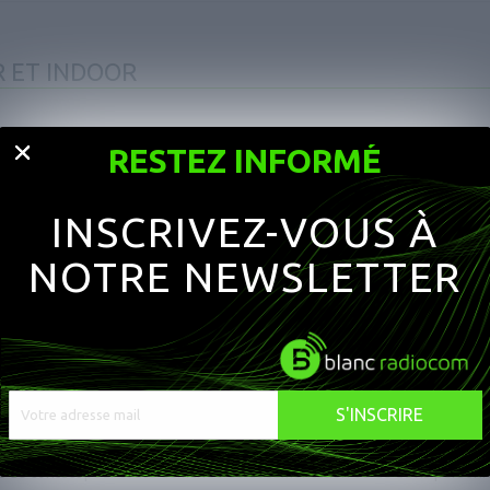
 ET INDOOR
RESTEZ INFORMÉ
 & Indoor, la sélection d’un terminal disposant des 2 technologies sera r
ou Indoor) seront exploitées par un logiciel spécifique. Les logiciels d
INSCRIVEZ-VOUS À
ns.
NOTRE NEWSLETTER
 la configuration appropriée :
Votre adresse mail
S'INSCRIRE
e de contact
pour toute demande de documentation ou de devis personnal