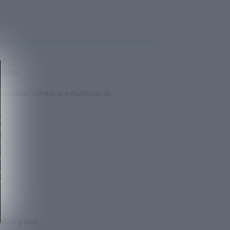
equise.
isponibles offrent une multitude de
isé gratuit.