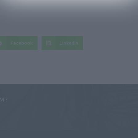
Facebook
LinkedIn
M ?