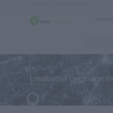
contact@blanc-radiocom.fr
05 61 74 34 07
Qui somme
Localisation Outdoor et I