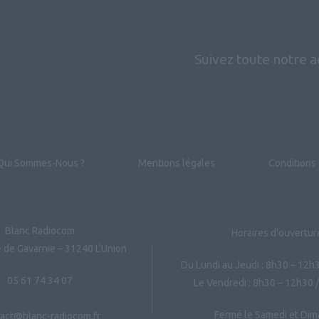
Suivez toute notre ac
Qui Sommes-Nous ?
Mentions légales
Conditions
Blanc Radiocom
Horaires d’ouvertur
 de Gavarnie – 31240 L’Union
Du Lundi au Jeudi : 8h30 – 12h
05 61 74 34 07
Le Vendredi : 8h30 – 12h30 
Fermé le Samedi et Di
act@blanc-radiocom.fr